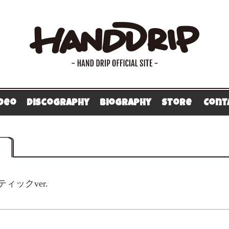
ideo
Discography
Biography
Store
Cont
ックver.