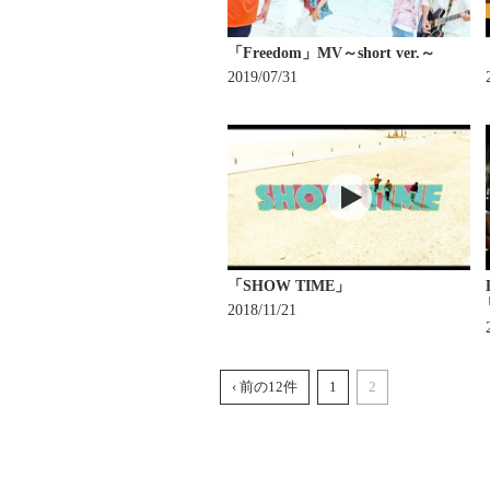
「Freedom」MV～short ver.～
2019/07/31
「SHOW TIME」
2018/11/21
‹ 前の12件
1
2