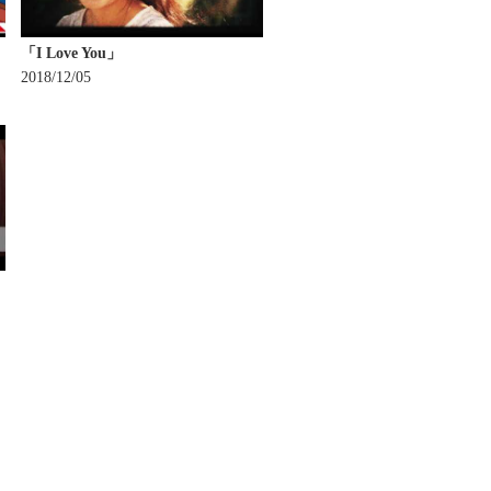
「I Love You」
2018/12/05