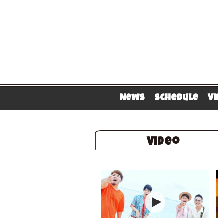
News
Schedule
V
Video